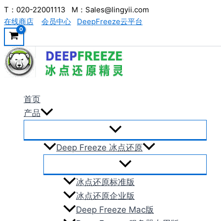
跳
T：020-22001113 M：Sales@lingyii.com
在线商店
会员中心
DeepFreeze云平台
至
内
容
首页
产品
Deep Freeze 冰点还原
冰点还原标准版
冰点还原企业版
Deep Freeze Mac版