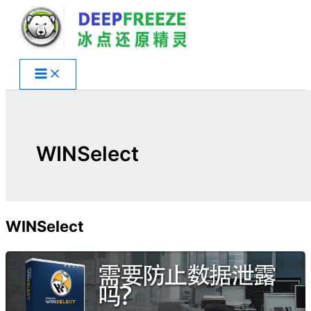
跳
至
内
容
WINSelect
WINSelect