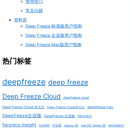
使用技巧
常见问题
资料库
Deep Freeze 标准版用户指南
Deep Freeze 企业版用户指南
Deep Freeze Mac版用户指南
热门标签
deepfreeze
deep freeze
Deep Freeze Cloud
deepfreeze cloud
Deep Freeze Cloud 冰点云
deepfreeze mac
Deep Freeze Cloud冰点云
Deepfreeze企业版
faronics
DeepFreeze 企业版
faronics insight
insight
winselect
IT运营
macos 26
macOS Tahoe 26