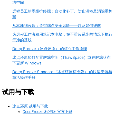
冻空间
远程员工的零维护终端：自动化补丁、防止漂移及消除重构
码
从本地到云端：关键端点安全风险——以及如何缓解
为远程工作者租用笔记本电脑：在不重装系统的情况下执行
干净的基线
Deep Freeze（冰点还原） 的核心工作原理
冰点还原如何配置解冻空间（ThawSpace）或在解冻状态
下更新 Windows
Deep Freeze Standard（冰点还原标准版） 的快速安装与
激活操作手册
试用与下载
冰点还原 试用与下载
DeepFreeze 标准版 官方下载