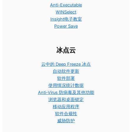
Anti-Executable
WINSelect
Insight电子教室
Power Save
冰点云
云中的 Deep Freeze 冰点
自动软件更新
软件部署
使用情况统计数据
Anti-Virus 防病毒及其他功能
浏览器和桌面锁定
移动应用程序
软件合规性
威胁防护