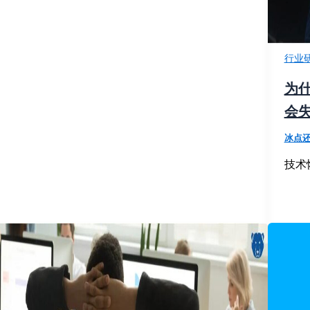
行业
为
会
冰点
技术