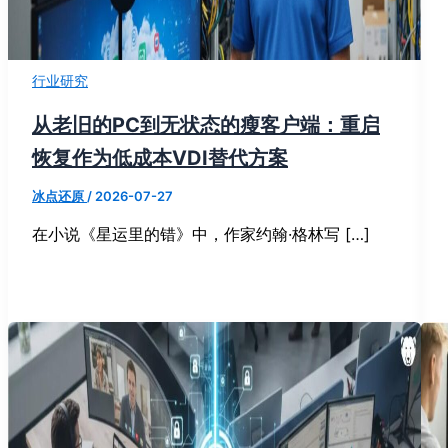
行业研究
从老旧的PC到无状态的瘦客户端：重启
恢复作为低成本VDI替代方案
冰点还原
/
2026-07-27
在小说《星运里的错》中，作家约翰·格林写 […]