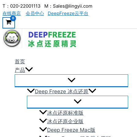
跳
T：020-22001113 M：Sales@lingyii.com
在线商店
会员中心
DeepFreeze云平台
至
内
容
首页
产品
Deep Freeze 冰点还原
冰点还原标准版
冰点还原企业版
Deep Freeze Mac版