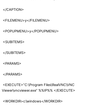
</CAPTION>
<FILEMENU>y</FILEMENU>
<POPUPMENU>y</POPUPMENU>
<SUBITEMS>
</SUBITEMS>
<PARAMS>
</PARAMS>
<EXECUTE>”C:\Program Files\RealVNC\VNC
Viewer\vncviewer.exe” %%IP%% </EXECUTE>
<WORKDIR>c:\windows</WORKDIR>