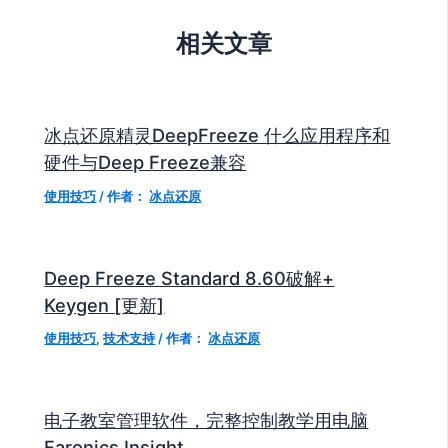
相关文章
冰点还原精灵DeepFreeze 什么应用程序和
硬件与Deep Freeze兼容
使用技巧
/ 作者：
冰点还原
Deep Freeze Standard 8.60破解+
Keygen [更新]
使用技巧
,
技术支持
/ 作者：
冰点还原
电子教室管理软件，完整控制教学用电脑
Faronics Insight