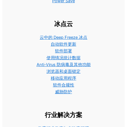
Power Save
冰点云
云中的 Deep Freeze 冰点
自动软件更新
软件部署
使用情况统计数据
Anti-Virus 防病毒及其他功能
浏览器和桌面锁定
移动应用程序
软件合规性
威胁防护
行业解决方案