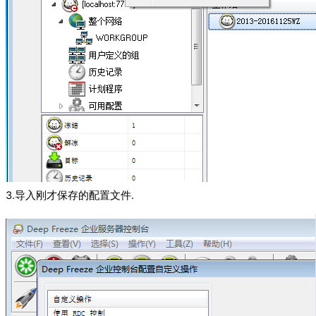
3.导入刚才保存的配置文件.