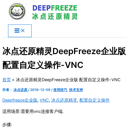
跳
至
内
容
冰点还原精灵DeepFreeze企业版
配置自定义操作-VNC
首页
冰点还原精灵DeepFreeze企业版 配置自定义操作-VNC
作者：
冰点还原
/
2016-12-09
/
使用技巧
,
技术支持
Deepfreeze企业版
,
VNC
,
冰点还原精灵
,
配置自定义操作
适用场景:需要用vnc连接客户端.
步骤: