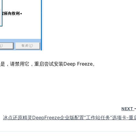
是，请禁用它，重启尝试安装Deep Freeze。
NEXT
冰点还原精灵DeepFreeze企业版配置”工作站任务”选项卡-重