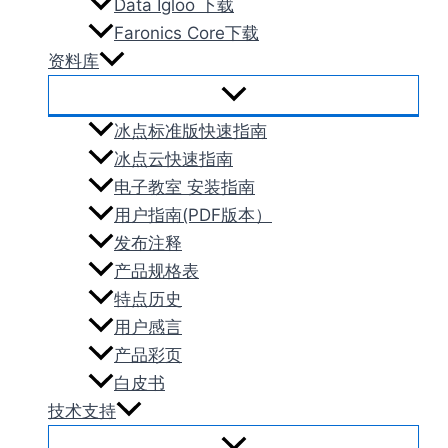
Data Igloo 下载
Faronics Core下载
资料库
冰点标准版快速指南
冰点云快速指南
电子教室 安装指南
用户指南(PDF版本）
发布注释
产品规格表
特点历史
用户感言
产品彩页
白皮书
技术支持