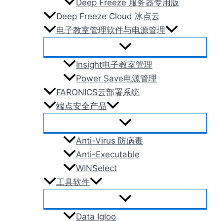
Deep Freeze 服务器专用版
Deep Freeze Cloud 冰点云
电子教室管理软件与电源管理
Insight电子教室管理
Power Save电源管理
FARONICS云部署系统
端点安全产品
Anti-Virus 防病毒
Anti-Executable
WINSelect
工具软件
Data Igloo