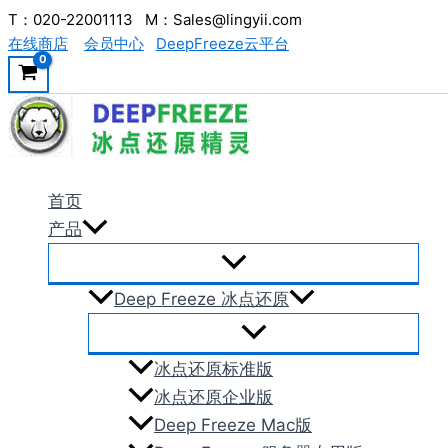
跳
T：020-22001113 M：Sales@lingyii.com
在线商店
会员中心
DeepFreeze云平台
至
内
容
首页
产品
Deep Freeze 冰点还原
冰点还原标准版
冰点还原企业版
Deep Freeze Mac版