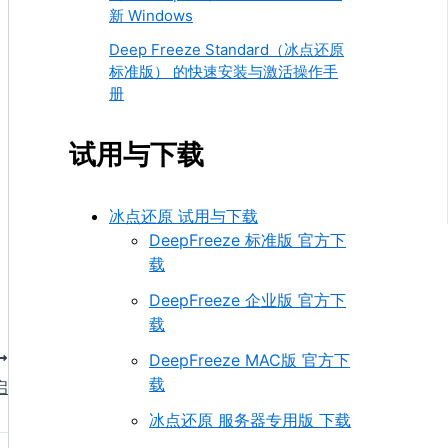
新 Windows
Deep Freeze Standard（冰点还原
标准版） 的快速安装与激活操作手
册
试用与下载
冰点还原 试用与下载
DeepFreeze 标准版 官方下
载
DeepFreeze 企业版 官方下
载
DeepFreeze MAC版 官方下
载
启
冰点还原 服务器专用版 下载