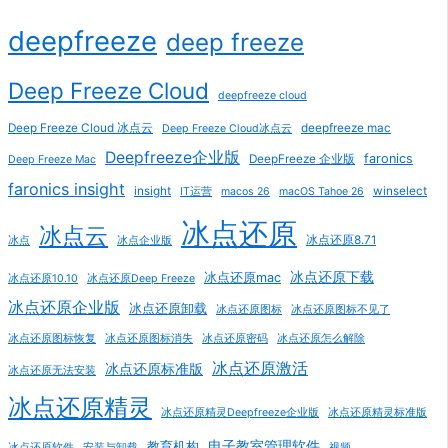
deepfreeze
deep freeze
Deep Freeze Cloud
deepfreeze cloud
Deep Freeze Cloud 冰点云
deepfreeze mac
Deep Freeze Cloud冰点云
Deepfreeze企业版
faronics
DeepFreeze 企业版
Deep Freeze Mac
faronics insight
insight
winselect
IT运营
macos 26
macOS Tahoe 26
冰点还原
冰点云
冰点还原8.71
冰点
冰点企业版
冰点还原下载
冰点还原mac
冰点还原10.10
冰点还原Deep Freeze
冰点还原企业版
冰点还原卸载
冰点还原图标
冰点还原图标不见了
冰点还原图标恢复
冰点还原图标消失
冰点还原密码
冰点还原怎么解除
冰点还原激活
冰点还原标准版
冰点还原无法安装
冰点还原精灵
冰点还原精灵Deepfreeze企业版
冰点还原精灵标准版
电子教室管理软件
教育机构
冰点还原软件
安装与卸载
视频