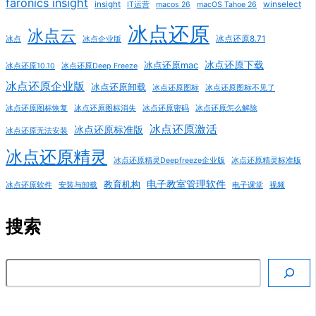
faronics insight
insight
winselect
IT运营
macos 26
macOS Tahoe 26
冰点还原
冰点云
冰点还原8.71
冰点
冰点企业版
冰点还原下载
冰点还原mac
冰点还原10.10
冰点还原Deep Freeze
冰点还原企业版
冰点还原卸载
冰点还原图标
冰点还原图标不见了
冰点还原图标恢复
冰点还原图标消失
冰点还原密码
冰点还原怎么解除
冰点还原激活
冰点还原标准版
冰点还原无法安装
冰点还原精灵
冰点还原精灵Deepfreeze企业版
冰点还原精灵标准版
电子教室管理软件
教育机构
冰点还原软件
安装与卸载
电子课堂
视频
搜索
搜索