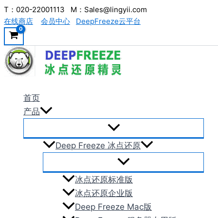
跳
T：020-22001113 M：Sales@lingyii.com
在线商店
会员中心
DeepFreeze云平台
至
内
容
首页
产品
Deep Freeze 冰点还原
冰点还原标准版
冰点还原企业版
Deep Freeze Mac版