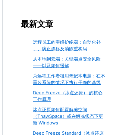
最新文章
远程员工的零维护终端：自动化补
丁、防止漂移及消除重构码
从本地到云端：关键端点安全风险
——以及如何缓解
为远程工作者租用笔记本电脑：在不
重装系统的情况下执行干净的基线
Deep Freeze（冰点还原） 的核心
工作原理
冰点还原如何配置解冻空间
（ThawSpace）或在解冻状态下更
新 Windows
Deep Freeze Standard（冰点还原