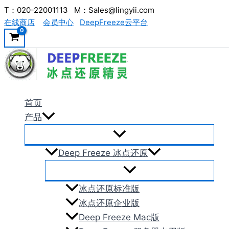
跳
T：020-22001113 M：Sales@lingyii.com
在线商店
会员中心
DeepFreeze云平台
至
内
容
首页
产品
Deep Freeze 冰点还原
冰点还原标准版
冰点还原企业版
Deep Freeze Mac版