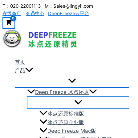
跳
T：020-22001113 M：Sales@lingyii.com
在线商店
会员中心
DeepFreeze云平台
至
内
容
首页
产品
Deep Freeze 冰点还原
冰点还原标准版
冰点还原企业版
Deep Freeze Mac版