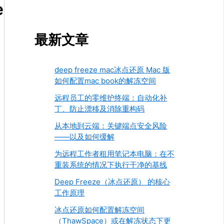
e
最新文章
deep freeze mac冰点还原 Mac 版
如何配置mac book的解冻空间
远程员工的零维护终端：自动化补
丁、防止漂移及消除重构码
从本地到云端：关键端点安全风险
——以及如何缓解
为远程工作者租用笔记本电脑：在不
重装系统的情况下执行干净的基线
Deep Freeze（冰点还原） 的核心
工作原理
冰点还原如何配置解冻空间
（ThawSpace）或在解冻状态下更