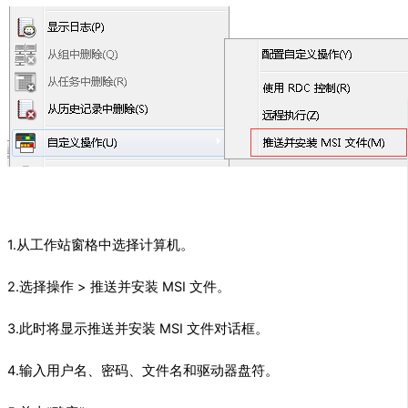
1.从工作站窗格中选择计算机。
2.选择操作 > 推送并安装 MSI 文件。
3.此时将显示推送并安装 MSI 文件对话框。
4.输入用户名、密码、文件名和驱动器盘符。