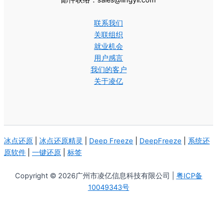
邮件联络：sales@lingyii.com
联系我们
关联组织
就业机会
用户感言
我们的客户
关于凌亿
冰点还原
|
冰点还原精灵
|
Deep Freeze
|
DeepFreeze
|
系统还
原软件
|
一键还原
|
标签
Copyright © 2026广州市凌亿信息科技有限公司 |
粤ICP备
10049343号