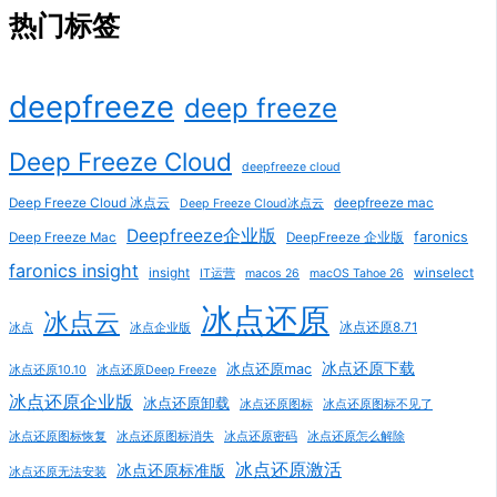
热门标签
deepfreeze
deep freeze
Deep Freeze Cloud
deepfreeze cloud
Deep Freeze Cloud 冰点云
deepfreeze mac
Deep Freeze Cloud冰点云
Deepfreeze企业版
faronics
Deep Freeze Mac
DeepFreeze 企业版
faronics insight
insight
winselect
IT运营
macos 26
macOS Tahoe 26
冰点还原
冰点云
冰点还原8.71
冰点
冰点企业版
冰点还原下载
冰点还原mac
冰点还原10.10
冰点还原Deep Freeze
冰点还原企业版
冰点还原卸载
冰点还原图标
冰点还原图标不见了
冰点还原图标恢复
冰点还原图标消失
冰点还原密码
冰点还原怎么解除
冰点还原激活
冰点还原标准版
冰点还原无法安装