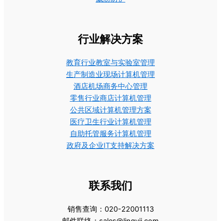
行业解决方案
教育行业教室与实验室管理
生产制造业现场计算机管理
酒店机场商务中心管理
零售行业商店计算机管理
公共区域计算机管理方案
医疗卫生行业计算机管理
自助托管服务计算机管理
政府及企业IT支持解决方案
联系我们
销售查询：020-22001113