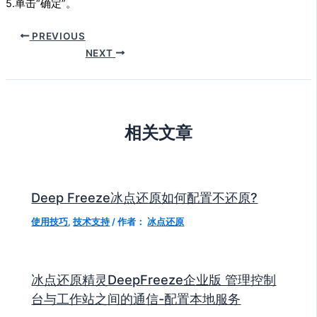
5.单击“确定”。
PREVIOUS
NEXT
相关文章
Deep Freeze冰点还原如何配置不还原?
使用技巧
,
技术支持
/ 作者：
冰点还原
冰点还原精灵DeepFreeze企业版 管理控制
台与工作站之间的通信-配置本地服务