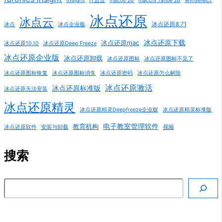
IT运营
macos 26
macOS Tahoe 26
冰点还原
冰点云
冰点还原8.71
冰点
冰点企业版
冰点还原下载
冰点还原mac
冰点还原10.10
冰点还原Deep Freeze
冰点还原企业版
冰点还原卸载
冰点还原图标
冰点还原图标不见了
冰点还原图标恢复
冰点还原图标消失
冰点还原密码
冰点还原怎么解除
冰点还原激活
冰点还原标准版
冰点还原无法安装
冰点还原精灵
冰点还原精灵Deepfreeze企业版
冰点还原精灵标准版
电子教室管理软件
教育机构
冰点还原软件
安装与卸载
视频
搜索
搜索