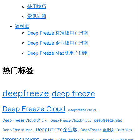
使用技巧
常见问题
资料库
Deep Freeze 标准版用户指南
Deep Freeze 企业版用户指南
Deep Freeze Mac版用户指南
热门标签
deepfreeze
deep freeze
Deep Freeze Cloud
deepfreeze cloud
Deep Freeze Cloud 冰点云
deepfreeze mac
Deep Freeze Cloud冰点云
Deepfreeze企业版
faronics
Deep Freeze Mac
DeepFreeze 企业版
faronics insight
insight
winselect