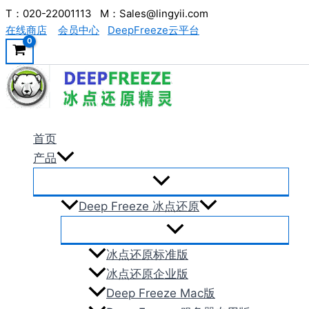
跳
T：020-22001113 M：Sales@lingyii.com
在线商店
会员中心
DeepFreeze云平台
至
内
容
首页
产品
Deep Freeze 冰点还原
冰点还原标准版
冰点还原企业版
Deep Freeze Mac版