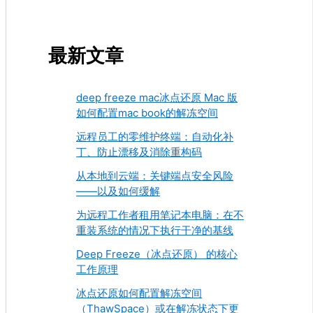
最新文章
deep freeze mac冰点还原 Mac 版
如何配置mac book的解冻空间
远程员工的零维护终端：自动化补
丁、防止漂移及消除重构码
从本地到云端：关键端点安全风险
——以及如何缓解
为远程工作者租用笔记本电脑：在不
重装系统的情况下执行干净的基线
Deep Freeze（冰点还原） 的核心
工作原理
冰点还原如何配置解冻空间
（ThawSpace）或在解冻状态下更