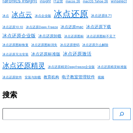
faronics insight
insight
winselect
IT运营
macos 26
macOS Tahoe 26
冰点还原
冰点云
冰点还原8.71
冰点
冰点企业版
冰点还原下载
冰点还原mac
冰点还原10.10
冰点还原Deep Freeze
冰点还原企业版
冰点还原卸载
冰点还原图标
冰点还原图标不见了
冰点还原图标恢复
冰点还原图标消失
冰点还原密码
冰点还原怎么解除
冰点还原激活
冰点还原标准版
冰点还原无法安装
冰点还原精灵
冰点还原精灵Deepfreeze企业版
冰点还原精灵标准版
电子教室管理软件
教育机构
冰点还原软件
安装与卸载
视频
搜索
搜索