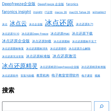
Deepfreeze企业版
faronics
DeepFreeze 企业版
faronics insight
insight
winselect
IT运营
macos 26
macOS Tahoe 26
冰点还原
冰点云
冰点还原8.71
冰点
冰点企业版
冰点还原下载
冰点还原mac
冰点还原10.10
冰点还原Deep Freeze
冰点还原企业版
冰点还原卸载
冰点还原图标
冰点还原图标不见了
冰点还原图标恢复
冰点还原图标消失
冰点还原密码
冰点还原怎么解除
冰点还原激活
冰点还原标准版
冰点还原无法安装
冰点还原精灵
冰点还原精灵Deepfreeze企业版
冰点还原精灵标准版
电子教室管理软件
教育机构
冰点还原软件
安装与卸载
电子课堂
视频
搜索
搜索