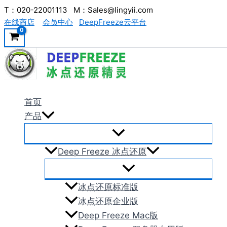
跳
T：020-22001113 M：Sales@lingyii.com
在线商店
会员中心
DeepFreeze云平台
至
内
容
首页
产品
Deep Freeze 冰点还原
冰点还原标准版
冰点还原企业版
Deep Freeze Mac版