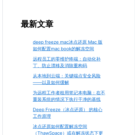
最新文章
deep freeze mac冰点还原 Mac 版
如何配置mac book的解冻空间
远程员工的零维护终端：自动化补
丁、防止漂移及消除重构码
从本地到云端：关键端点安全风险
——以及如何缓解
为远程工作者租用笔记本电脑：在不
重装系统的情况下执行干净的基线
Deep Freeze（冰点还原） 的核心
工作原理
冰点还原如何配置解冻空间
（ThawSpace）或在解冻状态下更