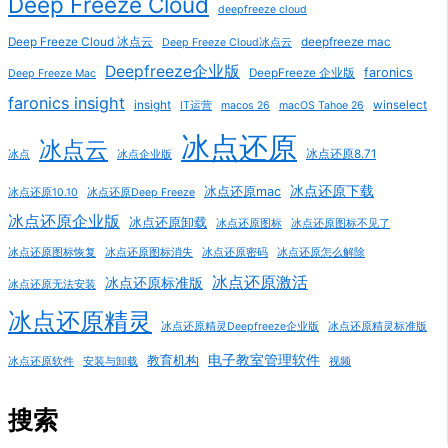
Deep Freeze Cloud
deepfreeze cloud
Deep Freeze Cloud 冰点云
deepfreeze mac
Deep Freeze Cloud冰点云
Deepfreeze企业版
faronics
DeepFreeze 企业版
Deep Freeze Mac
faronics insight
insight
winselect
IT运营
macos 26
macOS Tahoe 26
冰点还原
冰点云
冰点还原8.71
冰点
冰点企业版
冰点还原下载
冰点还原mac
冰点还原10.10
冰点还原Deep Freeze
冰点还原企业版
冰点还原卸载
冰点还原图标
冰点还原图标不见了
冰点还原图标恢复
冰点还原图标消失
冰点还原密码
冰点还原怎么解除
冰点还原激活
冰点还原标准版
冰点还原无法安装
冰点还原精灵
冰点还原精灵Deepfreeze企业版
冰点还原精灵标准版
电子教室管理软件
教育机构
冰点还原软件
安装与卸载
视频
搜索