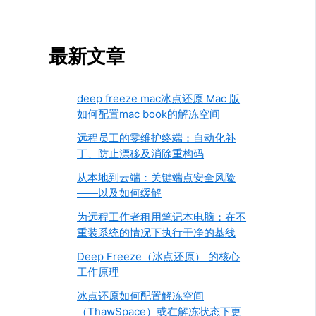
最新文章
deep freeze mac冰点还原 Mac 版
如何配置mac book的解冻空间
远程员工的零维护终端：自动化补
丁、防止漂移及消除重构码
从本地到云端：关键端点安全风险
——以及如何缓解
为远程工作者租用笔记本电脑：在不
重装系统的情况下执行干净的基线
Deep Freeze（冰点还原） 的核心
工作原理
冰点还原如何配置解冻空间
（ThawSpace）或在解冻状态下更