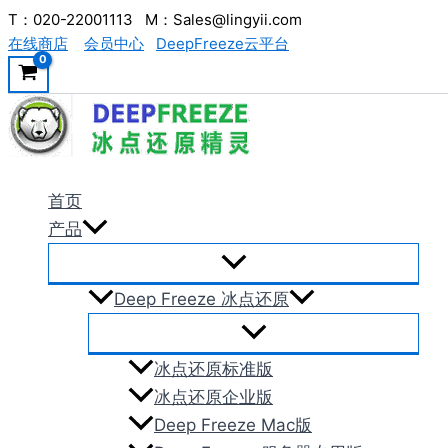
跳
T：020-22001113 M：Sales@lingyii.com
在线商店
会员中心
DeepFreeze云平台
至
内
容
首页
产品
Deep Freeze 冰点还原
冰点还原标准版
冰点还原企业版
Deep Freeze Mac版