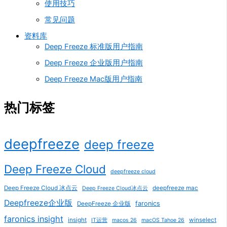
使用技巧
常见问题
资料库
Deep Freeze 标准版用户指南
Deep Freeze 企业版用户指南
Deep Freeze Mac版用户指南
热门标签
deepfreeze
deep freeze
Deep Freeze Cloud
deepfreeze cloud
Deep Freeze Cloud 冰点云
deepfreeze mac
Deep Freeze Cloud冰点云
Deepfreeze企业版
faronics
DeepFreeze 企业版
faronics insight
insight
winselect
IT运营
macos 26
macOS Tahoe 26