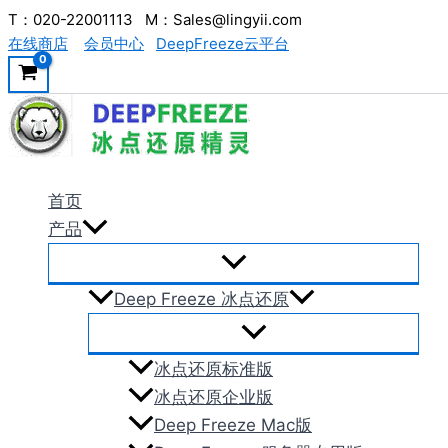
跳
T：020-22001113 M：Sales@lingyii.com
在线商店
会员中心
DeepFreeze云平台
至
内
容
首页
产品
Deep Freeze 冰点还原
冰点还原标准版
冰点还原企业版
Deep Freeze Mac版