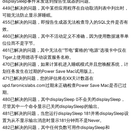
displaySleep事件未发送到报告生成器的问题。
449已解决的问题，其中某些应用程序在自动取消列表中列出时，
可能无法防止显示屏睡眠。
455已解决的问题，即报告生成器无法检查导入的SQL文件是否有
效。
460已解决的问题，其中不活动定义不准确，因为使用数据速率单
位位而不是字节。
461已解决的问题，其中无法在“节电”窗格的“电源”选项卡中仅在
Tiger上使用德语手动设置服务名称。
470已解决的问题，如果计算机进入睡眠模式并且您唤醒系统，计
划任务发生在过期的Power Save Mac试用版上。
471已解决的问题，您的评估将在XX天计数器在
upd.faronicslabs.com过期未正确检查Power Save Mac是否已过
期。
480已解决的问题，其中displaySleep 0不会关闭displaySleep，
尽管其中一个命令显示已关闭displaySleep的输出。
481已解决的问题，当您运行displaySleep 181并将displaySleep设
置为从不显示输出消息时显示181分钟而不是Never。
482已解决的问题，其中任何负数可用作displaySleep和