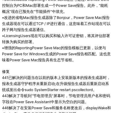
控制台为PC和Mac部署生成一个Power Save报告。此外，“能耗
概况”现在已预先在“节能插件”中填充。
•改进的省电Mac报告生成器除了Bonjour，Power Save Mac报告
生成器现在可以通过TCP / IP进行通信，这意味着工作站现在可以
跨子网与报告生成器通信。
•LicensingUsers现在可以购买和输入许可证密钥，将其评估部署
转换为购买的部署。
•增强的ReportingPower Save Mac的报告模板已更新，以便与
Power Save for Windows生成的Power Save报告相匹配。这也意
味着Power Save Mac报告具有生态节省框。
修复
441已解决的问题当在以前的版本上安装新版本的报表生成器时，
报表生成器守护程序未重新启动;在升级报告生成器后重新启动系
统或发出命令sudo SystemStarter restart pscollectord。
443解决了导航到“节电管理员”屏幕时，节电管理员用户名和密码
字段在Power Save Assistant中显示为空白的问题。
446解决了在安装Power Save和服务名称更改后，displayWake和