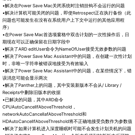
•解决在Power Save Mac关闭系统时注销挂钩不会运行的问题
•解决计算机可能关闭的问题，即使Retrospect正在执行备份（此
问题也可能发生在没有在系统用户上下文中运行的其他应用程
序）
•在Power Save Mac首选项窗格中双击计划的一次性操作后，日
期现在可以正确保留在日期字段中
•解决了ARD editUser命令为NameOfUser接受无效参数的问题
•解决了Power Save Mac Assistant中的问题，在创建一次性计划
时，非唯一字符串被错误地接受为有效输入
•解决了Power Save Mac Assistant中的问题，在某些情况下，错
误消息可能会显示两次
•解决了Panther上的问题，其中安装新版本不会从/ Library /
Receipts中删除旧版本的收据
•已解决的问题，其中ARD命令
CPUAutoCancelIfAboveThreshold，
networkAutoCancelIafAboveThreshold和
HDAutoCancelIfAboveThreshold将不正确地接受负数作为参数值
•解决了如果计算机进入深度睡眠时可能不会发生计划关机的问题