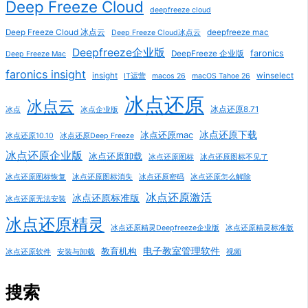
Deep Freeze Cloud
deepfreeze cloud
Deep Freeze Cloud 冰点云
deepfreeze mac
Deep Freeze Cloud冰点云
Deepfreeze企业版
faronics
DeepFreeze 企业版
Deep Freeze Mac
faronics insight
insight
winselect
IT运营
macos 26
macOS Tahoe 26
冰点还原
冰点云
冰点还原8.71
冰点
冰点企业版
冰点还原下载
冰点还原mac
冰点还原10.10
冰点还原Deep Freeze
冰点还原企业版
冰点还原卸载
冰点还原图标
冰点还原图标不见了
冰点还原图标恢复
冰点还原图标消失
冰点还原密码
冰点还原怎么解除
冰点还原激活
冰点还原标准版
冰点还原无法安装
冰点还原精灵
冰点还原精灵Deepfreeze企业版
冰点还原精灵标准版
电子教室管理软件
教育机构
冰点还原软件
安装与卸载
视频
搜索