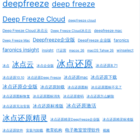
deepfreeze
deep freeze
Deep Freeze Cloud
deepfreeze cloud
Deep Freeze Cloud 冰点云
deepfreeze mac
Deep Freeze Cloud冰点云
Deepfreeze企业版
faronics
DeepFreeze 企业版
Deep Freeze Mac
faronics insight
insight
winselect
IT运营
macos 26
macOS Tahoe 26
冰点还原
冰点云
冰点还原8.71
冰点
冰点企业版
冰点还原下载
冰点还原mac
冰点还原10.10
冰点还原Deep Freeze
冰点还原企业版
冰点还原卸载
冰点还原图标
冰点还原图标不见了
冰点还原图标恢复
冰点还原图标消失
冰点还原密码
冰点还原怎么解除
冰点还原激活
冰点还原标准版
冰点还原无法安装
冰点还原精灵
冰点还原精灵Deepfreeze企业版
冰点还原精灵标准版
电子教室管理软件
教育机构
冰点还原软件
安装与卸载
视频