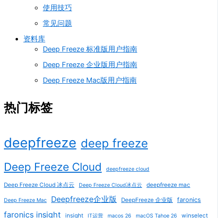
使用技巧
常见问题
资料库
Deep Freeze 标准版用户指南
Deep Freeze 企业版用户指南
Deep Freeze Mac版用户指南
热门标签
deepfreeze
deep freeze
Deep Freeze Cloud
deepfreeze cloud
Deep Freeze Cloud 冰点云
deepfreeze mac
Deep Freeze Cloud冰点云
Deepfreeze企业版
faronics
DeepFreeze 企业版
Deep Freeze Mac
faronics insight
insight
winselect
IT运营
macos 26
macOS Tahoe 26