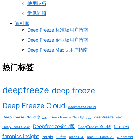
使用技巧
常见问题
资料库
Deep Freeze 标准版用户指南
Deep Freeze 企业版用户指南
Deep Freeze Mac版用户指南
热门标签
deepfreeze
deep freeze
Deep Freeze Cloud
deepfreeze cloud
Deep Freeze Cloud 冰点云
deepfreeze mac
Deep Freeze Cloud冰点云
Deepfreeze企业版
faronics
DeepFreeze 企业版
Deep Freeze Mac
faronics insight
insight
winselect
IT运营
macos 26
macOS Tahoe 26