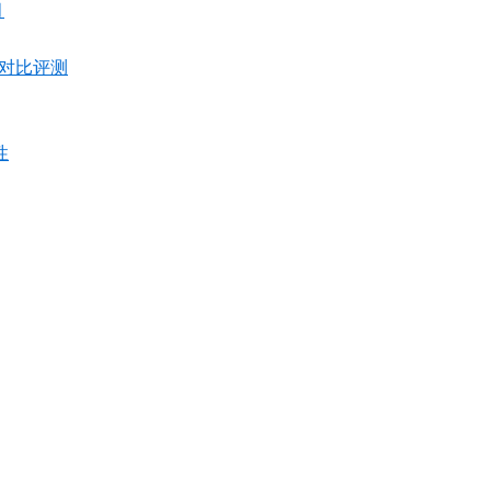
月
00 对比评测
性