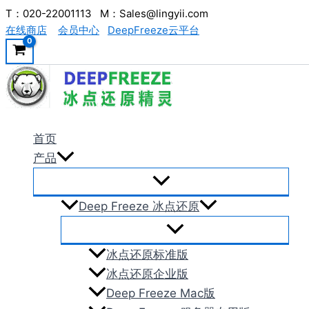
跳
T：020-22001113 M：Sales@lingyii.com
在线商店
会员中心
DeepFreeze云平台
至
内
容
首页
产品
Deep Freeze 冰点还原
冰点还原标准版
冰点还原企业版
Deep Freeze Mac版