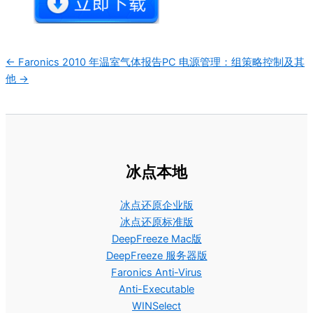
文
← Faronics 2010 年温室气体报告
PC 电源管理：组策略控制及其
他 →
档
导
航
冰点本地
冰点还原企业版
冰点还原标准版
DeepFreeze Mac版
DeepFreeze 服务器版
Faronics Anti-Virus
Anti-Executable
WINSelect