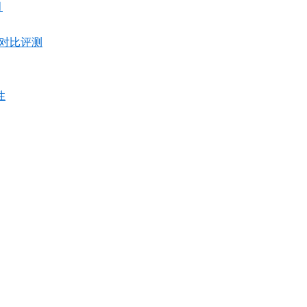
月
00 对比评测
性