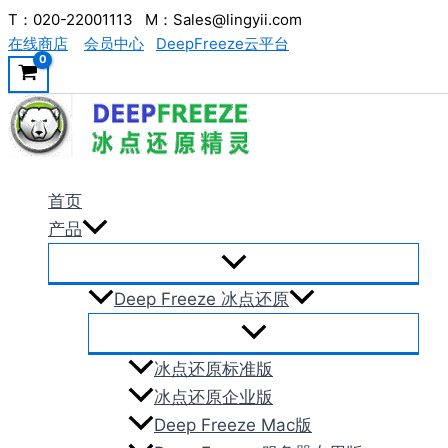
跳
T：020-22001113 M：Sales@lingyii.com
在线商店
会员中心
DeepFreeze云平台
至
内
容
首页
产品
Deep Freeze 冰点还原
冰点还原标准版
冰点还原企业版
Deep Freeze Mac版