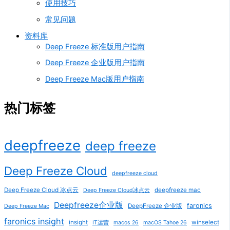
使用技巧
常见问题
资料库
Deep Freeze 标准版用户指南
Deep Freeze 企业版用户指南
Deep Freeze Mac版用户指南
热门标签
deepfreeze
deep freeze
Deep Freeze Cloud
deepfreeze cloud
Deep Freeze Cloud 冰点云
deepfreeze mac
Deep Freeze Cloud冰点云
Deepfreeze企业版
faronics
DeepFreeze 企业版
Deep Freeze Mac
faronics insight
insight
winselect
IT运营
macos 26
macOS Tahoe 26